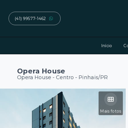
(41) 99577-1462
Início
C
Opera House
Opera House -
Centro - Pinhais/PR
Mais fotos