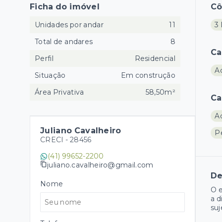
Ficha do imóvel
C
Unidades por andar
11
3 
Total de andares
8
Ca
Perfil
Residencial
A
Situação
Em construção
Área Privativa
58,50m²
Ca
A
Juliano Cavalheiro
P
CRECI -
28456
(41) 99652-2200
juliano.cavalheiro@gmail.com
De
Nome
O e
a d
suj