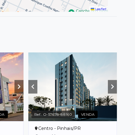
Leaflet
DA
Ref.:
O-57678-88160
VENDA
Centro - Pinhais/PR