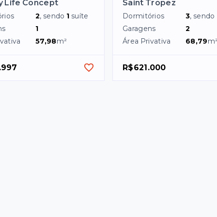
 Life Concept
Saint Tropez
rios
2
, sendo
1
suíte
Dormitórios
3
, sendo
ns
1
Garagens
2
vativa
57,98
m²
Área Privativa
68,79
m
.997
R$621.000