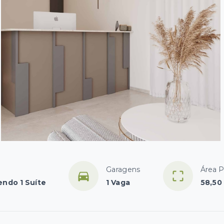
Garagens
Área P
endo 1 Suíte
1 Vaga
58,50