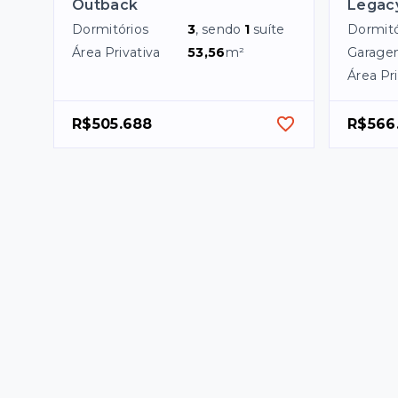
Outback
Legacy
Dormitórios
3
, sendo
1
suíte
Dormitó
Área Privativa
53,56
m²
Garage
Área Pri
R$505.688
R$566