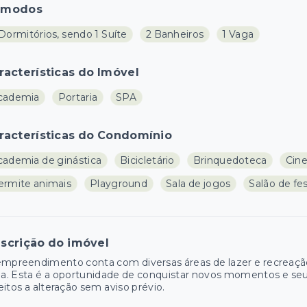
ômodos
Dormitórios, sendo 1 Suíte
2 Banheiros
1 Vaga
racterísticas do Imóvel
cademia
Portaria
SPA
racterísticas do Condomínio
cademia de ginástica
Bicicletário
Brinquedoteca
Cin
ermite animais
Playground
Sala de jogos
Salão de fe
scrição do imóvel
mpreendimento conta com diversas áreas de lazer e recreação, 
ia. Esta é a oportunidade de conquistar novos momentos e seu 
eitos a alteração sem aviso prévio.