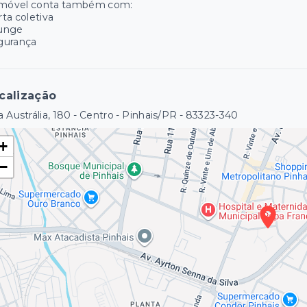
imóvel conta também com:
ta coletiva
unge
gurança
calização
 Austrália, 180 - Centro - Pinhais/PR
- 83323-340
+
−