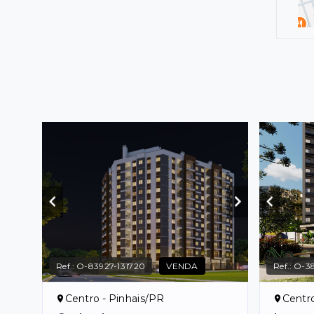
Ref.:
O-83927-131720
VENDA
Ref.:
O-3
Centro - Pinhais/PR
Centro