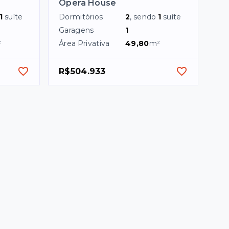
Opera House
1
suíte
Dormitórios
2
, sendo
1
suíte
Garagens
1
²
Área Privativa
49,80
m²
R$504.933