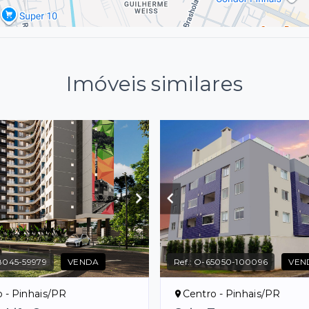
Imóveis similares
8045-59979
VENDA
Ref.:
O-65050-100096
VEN
 - Pinhais/PR
Centro - Pinhais/PR