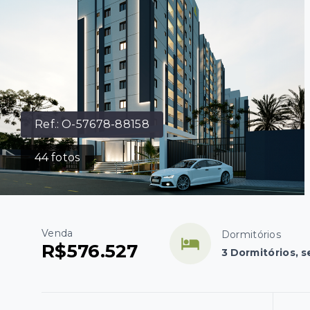
Ref.:
O-57678-88158
44
fotos
Venda
Dormitórios
R$576.527
3 Dormitórios, s