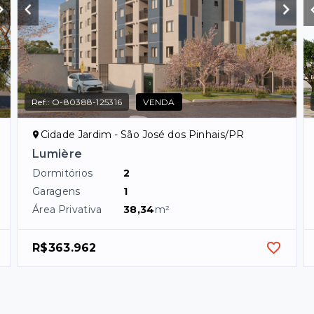
Ref.:
O-80388-125316
VENDA
Cidade Jardim - São José dos Pinhais/PR
Lumière
Dormitórios
2
Garagens
1
Área Privativa
38,34
m²
R$363.962