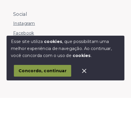
Social
Instagram
Facebook
Esse site utiliza
cookies
, que possibilitam uma
melhor experiência de navegação.
Ao continuar,
Olá! somos da Linkmob, como podemos ajudar?
você concorda com o uso de
cookies
.
© Copyright 2026 - Youinvest - Todos os direitos
reservados
Concordo, continuar
SITE PARA IMOBILIARIA
Início
Histórico
Favoritos