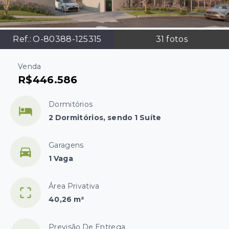
Ref.:
O-80388-125315
31
fotos
Venda
R$446.586
Dormitórios
2 Dormitórios, sendo 1 Suíte
Garagens
1 Vaga
Área Privativa
40,26 m²
Previsão De Entrega