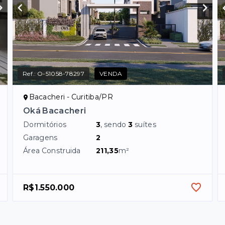
Ref.:
O-51058-78297
VENDA
Bacacheri - Curitiba/PR
Oká Bacacheri
Dormitórios
3
, sendo
3
suítes
Garagens
2
Área Construida
211,35
m²
R$1.550.000