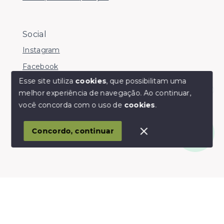
Social
Instagram
Facebook
Esse site utiliza
cookies
, que possibilitam uma
melhor experiência de navegação.
Ao continuar,
Olá! somos da Linkmob, como podemos ajudar?
você concorda com o uso de
cookies
.
© Copyright 2026 - Youinvest - Todos os direitos
reservados
Concordo, continuar
SITE PARA IMOBILIARIA
Início
Histórico
Favoritos