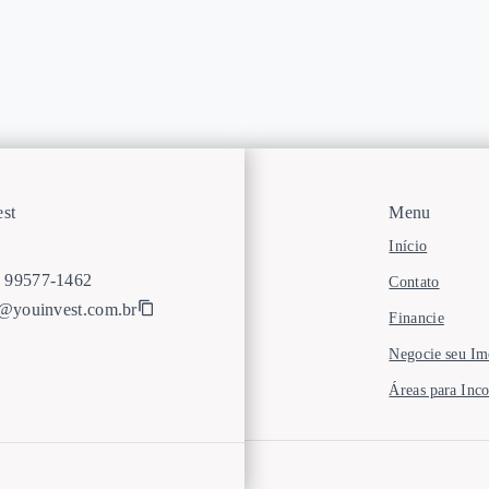
st
Menu
Início
) 99577-1462
Contato
o@youinvest.com.br
Financie
Negocie seu Im
Áreas para Inc