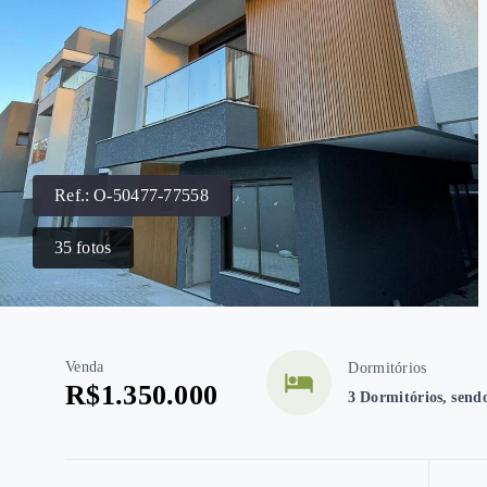
Ref.:
O-50477-77558
35
fotos
Venda
Dormitórios
R$1.350.000
3 Dormitórios, sendo