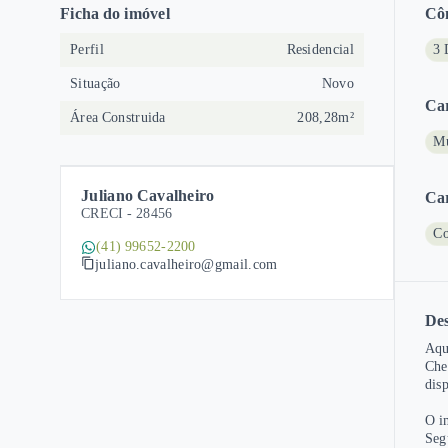
Ficha do imóvel
Cô
Perfil
Residencial
3 
Situação
Novo
Car
Área Construida
208,28m²
M
Juliano Cavalheiro
Car
CRECI -
28456
Co
(41) 99652-2200
juliano.cavalheiro@gmail.com
Des
Aqu
Che
dis
O i
Seg