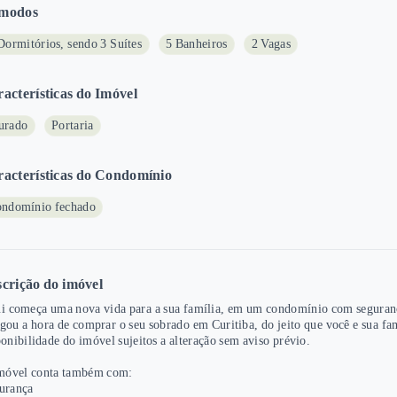
modos
Dormitórios, sendo 3 Suítes
5 Banheiros
2 Vagas
acterísticas do Imóvel
urado
Portaria
acterísticas do Condomínio
ndomínio fechado
crição do imóvel
i começa uma nova vida para a sua família, em um condomínio com segurança
gou a hora de comprar o seu sobrado em Curitiba, do jeito que você e sua fam
ponibilidade do imóvel sujeitos a alteração sem aviso prévio.
móvel conta também com:
urança