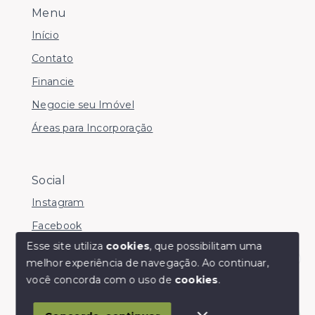
Menu
Início
Contato
Financie
Negocie seu Imóvel
Áreas para Incorporação
Social
Instagram
Facebook
Esse site utiliza
cookies
, que possibilitam uma
melhor experiência de navegação.
Ao continuar,
Olá! somos da Linkmob, como podemos ajudar?
você concorda com o uso de
cookies
.
© Copyright 2026 - Youinvest - Todos os direitos
reservados