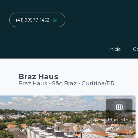
(41) 99577-1462
Início
C
Braz Haus
Braz Haus -
São Braz - Curitiba/PR
Mais fotos