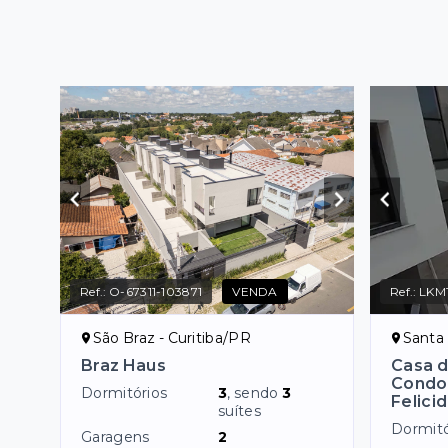
Ref.:
O-67311-103871
VENDA
Ref.:
LKM
São Braz - Curitiba/PR
Santa 
Braz Haus
Casa d
Condom
Dormitórios
3
, sendo
3
Felici
suítes
Dormitó
Garagens
2