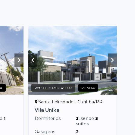
A
Ref.:
O-30752-49993
VENDA
Santa Felicidade - Curitiba/PR
Vila Unika
do
1
Dormitórios
3
, sendo
3
suítes
Garagens
2