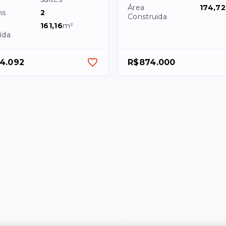
Área
174,72
ns
2
Construida
161,16
m²
ída
34.092
R$874.000