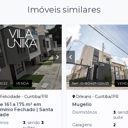
Imóveis similares
1022
VENDA
Ref.:
O-80457-125453
VEND
Felicidade - Curitiba/PR
Orleans - Curitiba/PR
e 161 a 175 m² em
Mugello
ínio Fechado | Santa
Dormitórios
3
, sen
dade
suíte
rios
3
, sendo
3
Garagens
2
suítes