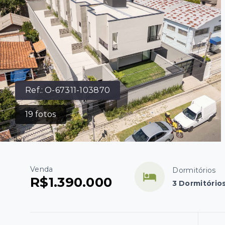
Ref.:
O-67311-103870
19
fotos
Venda
Dormitórios
R$1.390.000
3 Dormitórios