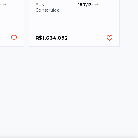
m²
Área
167,13
m²
Construida
R$1.634.092