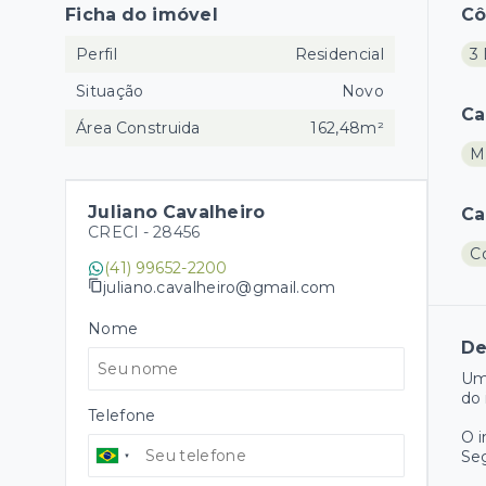
Ficha do imóvel
C
Perfil
Residencial
3 
Situação
Novo
Ca
Área Construida
162,48m²
M
Juliano Cavalheiro
Ca
CRECI -
28456
C
(41) 99652-2200
juliano.cavalheiro@gmail.com
Nome
De
Um
do 
Telefone
O 
Se