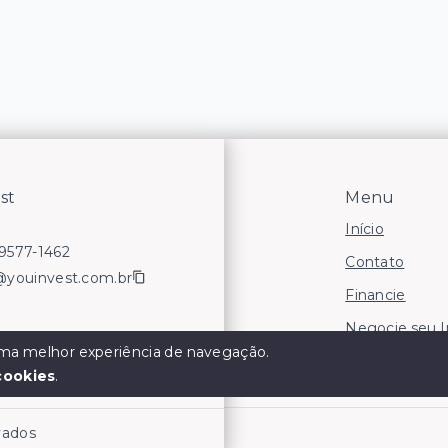
st
Menu
Início
99577-1462
Contato
@youinvest.com.br
Financie
Negocie seu 
 uma melhor experiência de navegação.
Áreas para In
cookies
.
rvados