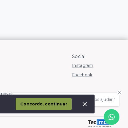
Social
Instagram
Facebook
Imóvel
Olá! somos da Linkmob, como podemos ajudar?
corporação
Concordo, continuar
SITE PARA IMOBILIARIA