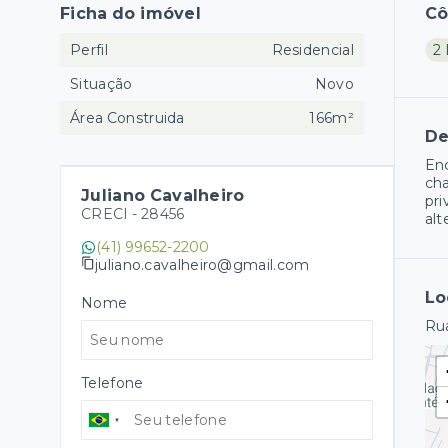
Ficha do imóvel
C
Perfil
Residencial
2 
Situação
Novo
Área Construida
166m²
De
Enc
cha
Juliano Cavalheiro
pri
CRECI -
28456
alt
(41) 99652-2200
juliano.cavalheiro@gmail.com
Lo
Nome
Rua
Telefone