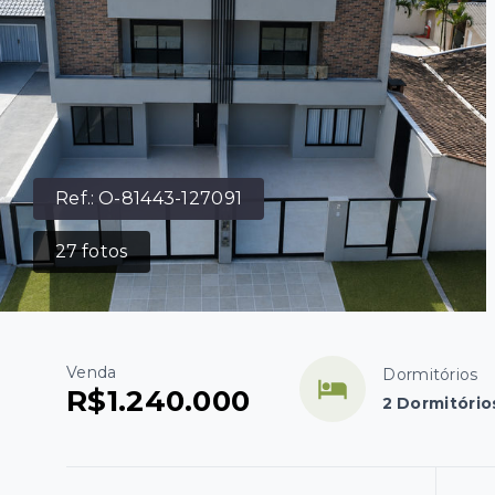
Ref.:
O-81443-127091
27
fotos
Venda
Dormitórios
R$1.240.000
2 Dormitório