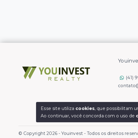
Youinve
(41) 
contato
Esse site utiliza
cookies
, que possibilitam
Ao continuar, você concorda com o uso de
© Copyright 2026 - Youinvest - Todos os direitos rese