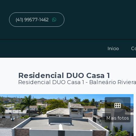
(41) 99577-1462
Início
C
Residencial DUO Casa 1
Residencial DUO Casa 1 -
Balneário Rivier
Mais fotos