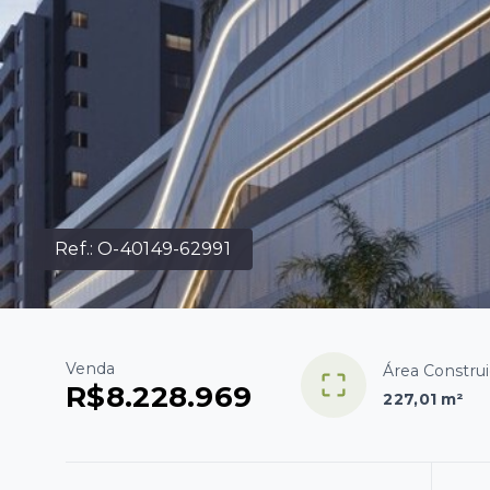
Ref.:
O-40149-62991
Venda
Área Constru
R$8.228.969
227,01 m²