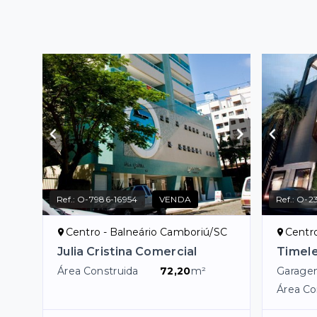
Ref.:
O-7986-16954
VENDA
Ref.:
O-2
Centro - Balneário Camboriú/SC
Centr
Julia Cristina Comercial
Timeles
Área Construida
72,20
m²
Garage
Área Co