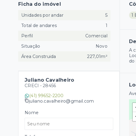
Ficha do imóvel
C
Unidades por andar
5
1
Total de andares
1
Perfil
Comercial
De
Situação
Novo
A c
Loc
Área Construida
227,01m²
do 
Juliano Cavalheiro
Lo
CRECI -
28456
Ave
(41) 99652-2200
juliano.cavalheiro@gmail.com
Nome