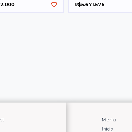
52.000
R$5.671.576
st
Menu
Início