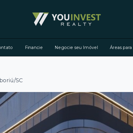
ontato
Financie
Negocie seu Imóvel
Áreas para
boriú/SC