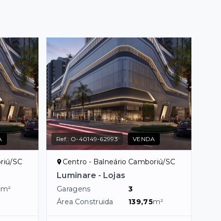
A
Ref.:
O-40149-62993
VENDA
riú/SC
Centro - Balneário Camboriú/SC
Luminare - Lojas
4
m²
Garagens
3
Área Construida
139,75
m²