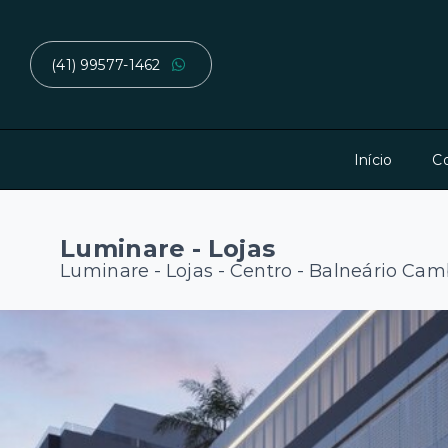
(41) 99577-1462
Início
C
Luminare - Lojas
Luminare - Lojas -
Centro - Balneário Cam