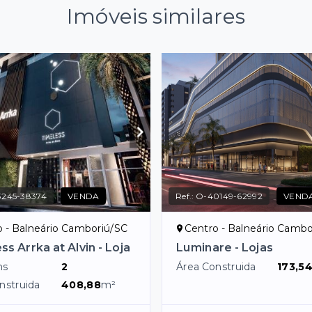
Imóveis similares
3245-38374
VENDA
Ref.:
O-40149-62992
VEND
o - Balneário Camboriú/SC
Centro - Balneário Cambo
s Arrka at Alvin - Loja
Luminare - Lojas
ns
2
Área Construida
173,5
nstruida
408,88
m²