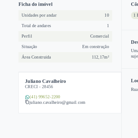
Ficha do imóvel
Cô
Unidades por andar
10
1 
Total de andares
1
Perfil
Comercial
Des
Situação
Em construção
Uma
suje
Área Construida
112,17m²
Loc
Juliano Cavalheiro
CRECI -
28456
Rua
(41) 99652-2200
juliano.cavalheiro@gmail.com