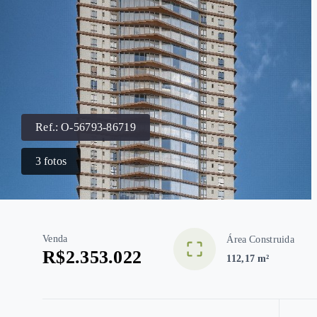
Ref.:
O-56793-86719
3
fotos
Venda
Área Construida
R$2.353.022
112,17 m²