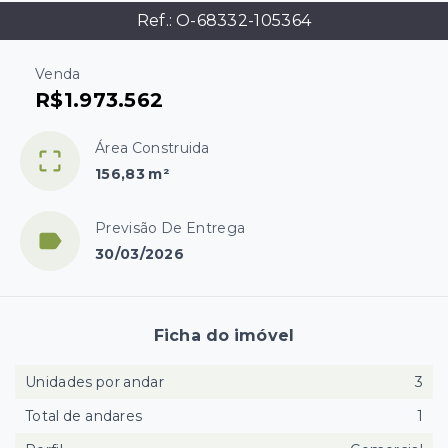
Ref.:
O-68332-105364
Venda
R$1.973.562
Área Construida
156,83 m²
Previsão De Entrega
30/03/2026
Ficha do imóvel
Unidades por andar
3
Total de andares
1