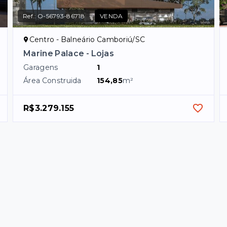
Ref.:
O-56793-86718
VENDA
Centro - Balneário Camboriú/SC
Marine Palace - Lojas
Garagens
1
Área Construida
154,85
m²
R$3.279.155