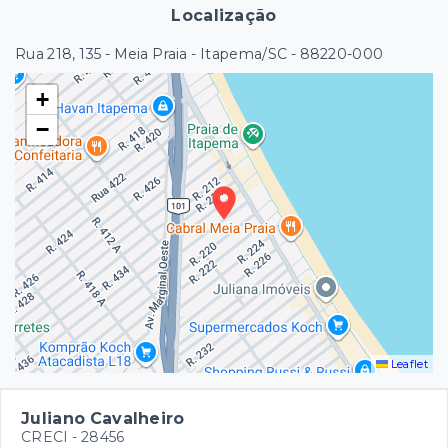
Localização
Rua 218, 135 - Meia Praia - Itapema/SC
- 88220-000
+
−
Leaflet
Juliano Cavalheiro
CRECI -
28456