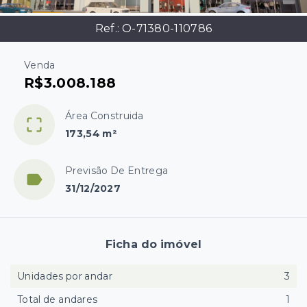
Ref.:
O-71380-110786
Venda
R$3.008.188
Área Construida
173,54 m²
Previsão De Entrega
31/12/2027
Ficha do imóvel
Unidades por andar
3
Total de andares
1