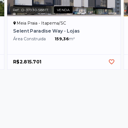
Ref.:
O-37330-58817
VENDA
Meia Praia - Itapema/SC
Selent Paradise Way - Lojas
Área Construida
159,36
m²
R$2.815.701