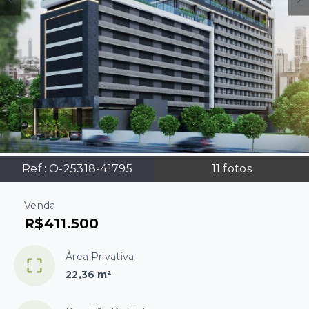
Ref.:
O-25318-41795
11
fotos
Venda
R$411.500
Área Privativa
22,36 m²