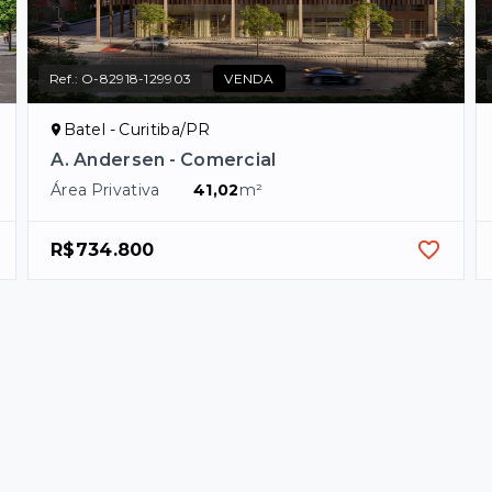
Ref.:
O-82918-129903
VENDA
Batel - Curitiba/PR
A. Andersen - Comercial
Área Privativa
41,02
m²
R$734.800