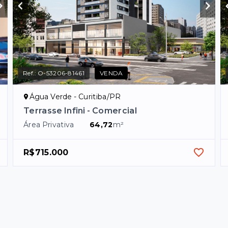
Ref.:
O-53206-81461
VENDA
Água Verde - Curitiba/PR
Terrasse Infini - Comercial
Área Privativa
64,72
m²
R$715.000