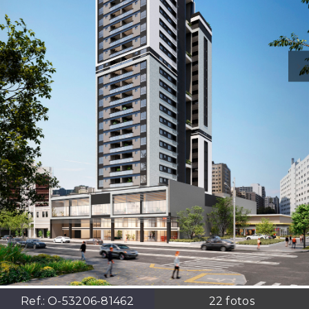
Ref.:
O-53206-81462
22
fotos