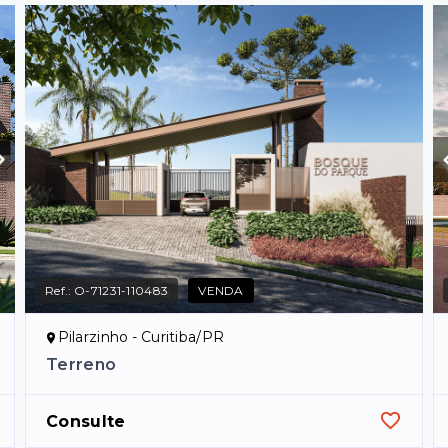
Ref.:
O-71231-110483
VENDA
Pilarzinho - Curitiba/PR
Terreno
Consulte