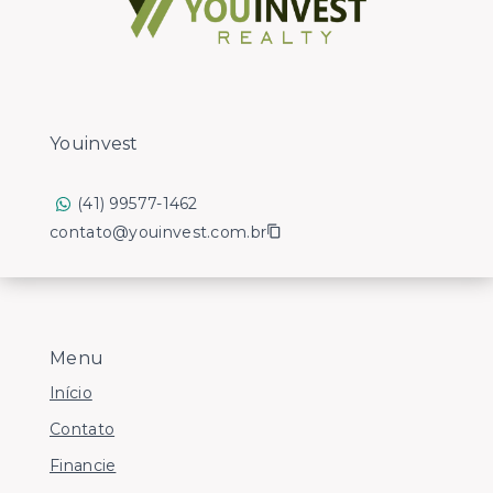
Youinvest
(41) 99577-1462
contato@youinvest.com.br
Menu
Início
Contato
Financie