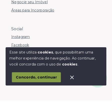
Negocie seu Imóvel
Áreas para Incorporação
Social
Instagram
Facebook
Esse site utiliza
cookies
, que possibilitam uma
melhor experiência de navegação.
Ao continuar,
Olá! somos da Linkmob, como podemos ajudar?
você concorda com o uso de
cookies
.
© Copyright 2026 - Youinvest - Todos os direitos
reservados
Concordo, continuar
SITE PARA IMOBILIARIA
Início
Histórico
Favoritos