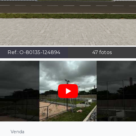
Ref.:
O-80135-124894
47
fotos
Venda