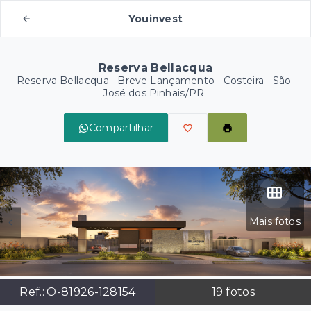
Youinvest
Reserva Bellacqua
Reserva Bellacqua - Breve Lançamento -
Costeira - São
José dos Pinhais/PR
Compartilhar
Mais fotos
Ref.:
O-81926-128154
19
fotos